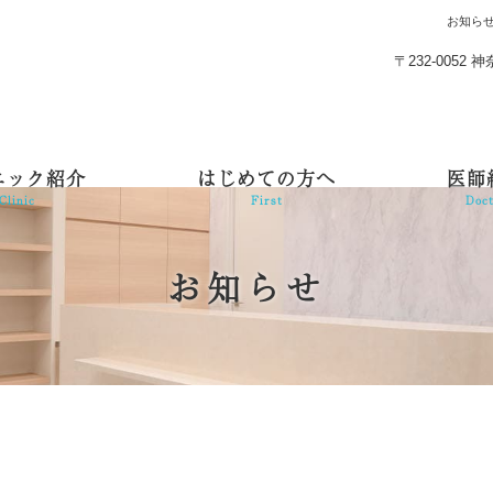
お知ら
〒232-005
ニック紹介
はじめての方へ
医師
Clinic
First
Doc
お知らせ