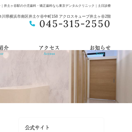
せ｜井土ヶ谷駅の小児歯科・矯正歯科なら東京デンタルクリニック｜土日診療
2 神奈川県横浜市南区井土ケ谷中町158 アクロスキューブ井土ヶ谷2階
045-315-2550
紹介
アクセス
お知らせ
tor
Access
News
公式サイト