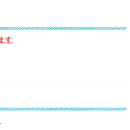
ます
。
。